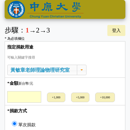
步驟：
1
→
2
→
3
登入
* 為必填欄位
指定捐款用途
可輸入關鍵字搜尋
*金額
新台幣/元
+1,000
+5,000
+10,000
*捐款方式
單次捐款