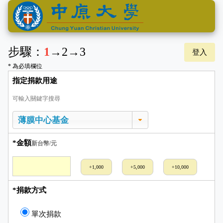
步驟：
1
→
2
→
3
登入
* 為必填欄位
指定捐款用途
可輸入關鍵字搜尋
*金額
新台幣/元
+1,000
+5,000
+10,000
*捐款方式
單次捐款