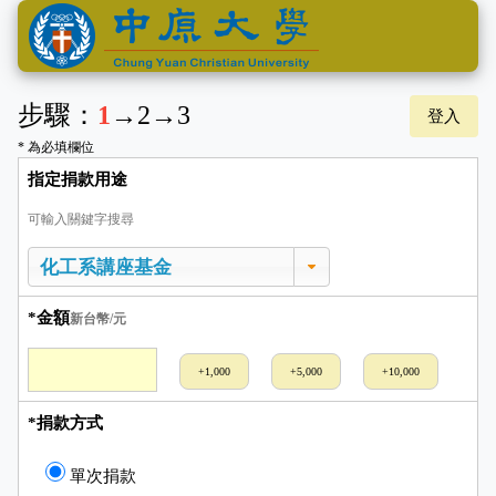
步驟：
1
→
2
→
3
登入
* 為必填欄位
指定捐款用途
可輸入關鍵字搜尋
*金額
新台幣/元
+1,000
+5,000
+10,000
*捐款方式
單次捐款