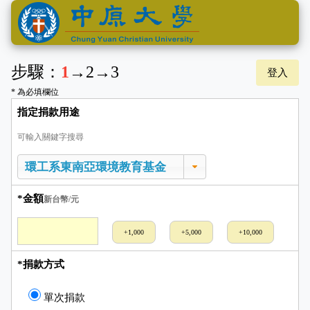
步驟：
1
→
2
→
3
登入
* 為必填欄位
指定捐款用途
可輸入關鍵字搜尋
*金額
新台幣/元
+1,000
+5,000
+10,000
*捐款方式
單次捐款