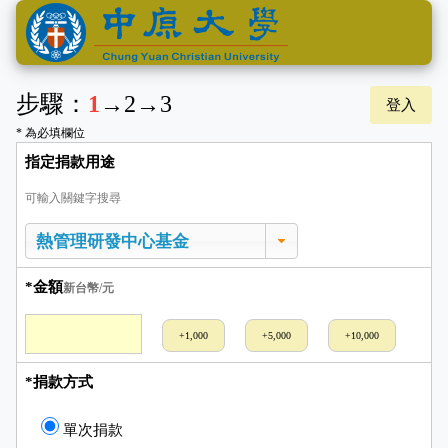
步驟：
1
→
2
→
3
登入
* 為必填欄位
指定捐款用途
可輸入關鍵字搜尋
*金額
新台幣/元
+1,000
+5,000
+10,000
*捐款方式
單次捐款