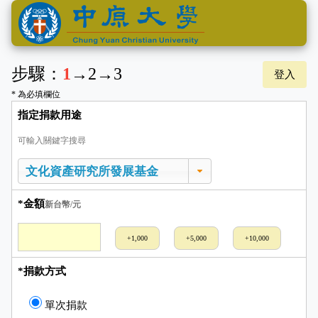
步驟：
1
→
2
→
3
登入
* 為必填欄位
指定捐款用途
可輸入關鍵字搜尋
*金額
新台幣/元
+1,000
+5,000
+10,000
*捐款方式
單次捐款