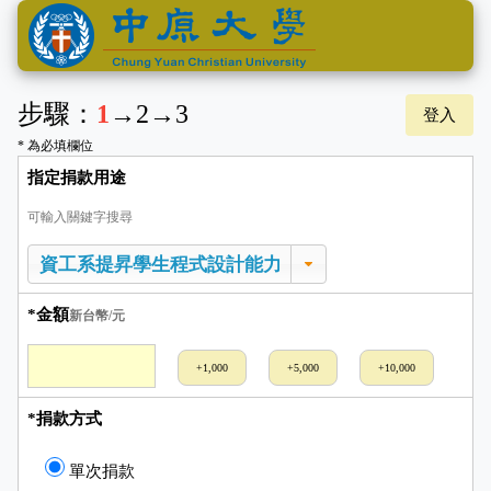
步驟：
1
→
2
→
3
登入
* 為必填欄位
指定捐款用途
可輸入關鍵字搜尋
*金額
新台幣/元
+1,000
+5,000
+10,000
*捐款方式
單次捐款