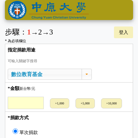
步驟：
1
→
2
→
3
登入
* 為必填欄位
指定捐款用途
可輸入關鍵字搜尋
*金額
新台幣/元
+1,000
+5,000
+10,000
*捐款方式
單次捐款