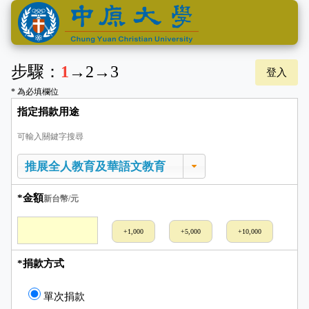
步驟：
1
→
2
→
3
登入
* 為必填欄位
指定捐款用途
可輸入關鍵字搜尋
*金額
新台幣/元
+1,000
+5,000
+10,000
*捐款方式
單次捐款