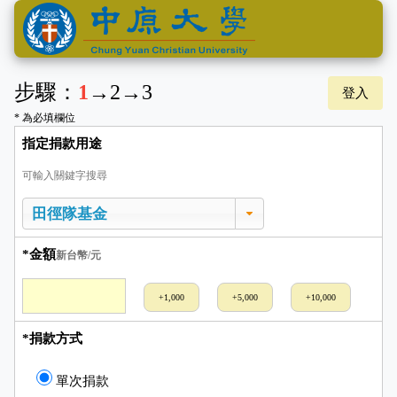
步驟：
1
→
2
→
3
登入
* 為必填欄位
指定捐款用途
可輸入關鍵字搜尋
*金額
新台幣/元
+1,000
+5,000
+10,000
*捐款方式
單次捐款