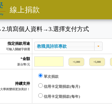
線上捐款
→
2
.填寫個人資料
→
3
.選擇支付方式
指定捐款用途
可輸入關鍵字篩選
*金額
+1,000
+5,000
新台幣/元
單次捐款
持續支持
信用卡定期捐款(每月)
大學將變得更加美好！
信用卡定期捐款(每年)