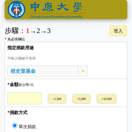
步驟：
1
→
2
→
3
登入
* 為必填欄位
指定捐款用途
可輸入關鍵字搜尋
*金額
新台幣/元
+1,000
+5,000
+10,000
*捐款方式
單次捐款