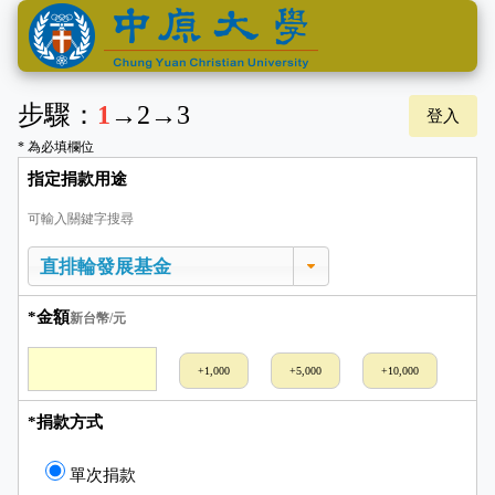
步驟：
1
→
2
→
3
登入
* 為必填欄位
指定捐款用途
可輸入關鍵字搜尋
*金額
新台幣/元
+1,000
+5,000
+10,000
*捐款方式
單次捐款