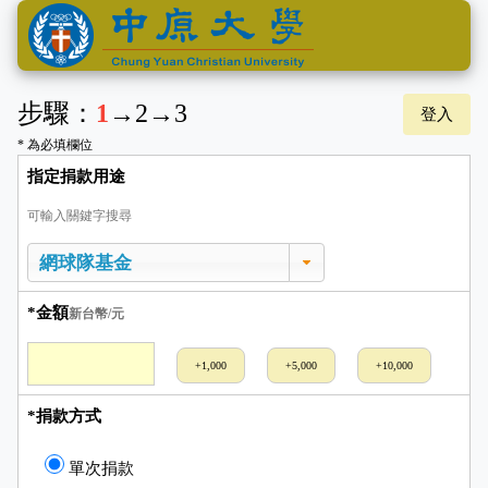
步驟：
1
→
2
→
3
登入
* 為必填欄位
指定捐款用途
可輸入關鍵字搜尋
*金額
新台幣/元
+1,000
+5,000
+10,000
*捐款方式
單次捐款