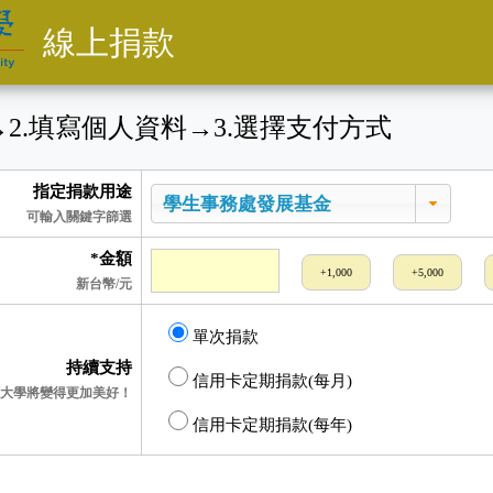
線上捐款
→
2
.填寫個人資料
→
3
.選擇支付方式
指定捐款用途
可輸入關鍵字篩選
*金額
+1,000
+5,000
新台幣/元
單次捐款
持續支持
信用卡定期捐款(每月)
大學將變得更加美好！
信用卡定期捐款(每年)