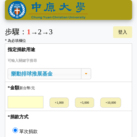
步驟：
1
→
2
→
3
登入
* 為必填欄位
指定捐款用途
可輸入關鍵字搜尋
*金額
新台幣/元
+1,000
+5,000
+10,000
*捐款方式
單次捐款