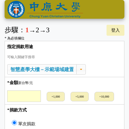
步驟：
1
→
2
→
3
登入
* 為必填欄位
指定捐款用途
可輸入關鍵字搜尋
*金額
新台幣/元
+1,000
+5,000
+10,000
*捐款方式
單次捐款