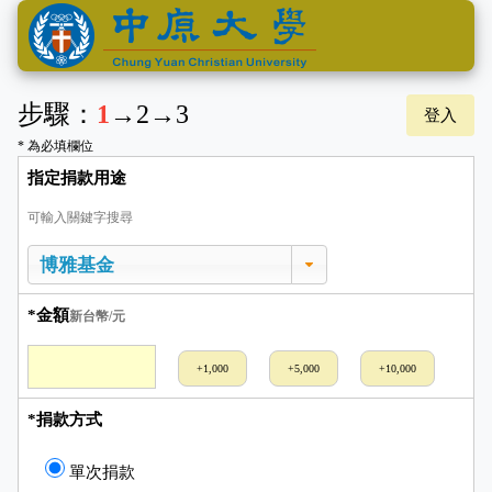
步驟：
1
→
2
→
3
登入
* 為必填欄位
指定捐款用途
可輸入關鍵字搜尋
*金額
新台幣/元
+1,000
+5,000
+10,000
*捐款方式
單次捐款