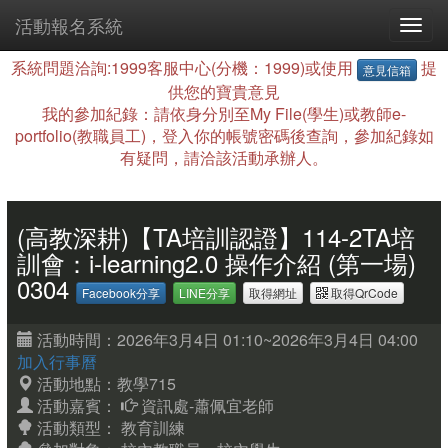
活動報名系統
系統問題洽詢:1999客服中心(分機：1999)或使用
提
意見信箱
供您的寶貴意見
我的參加紀錄：請依身分別至My File(學生)或教師e-
portfolio(教職員工)，登入你的帳號密碼後查詢，參加紀錄如
有疑問，請洽該活動承辦人。
(高教深耕)【TA培訓認證】114-2TA培
訓會：i-learning2.0 操作介紹 (第一場)
0304
Facebook分享
LINE分享
取得網址
取得QrCode
活動時間：2026年3月4日 01:10~2026年3月4日 04:00
加入行事曆
活動地點：教學715
活動嘉賓：
資訊處-蕭佩宜老師
活動類型： 教育訓練