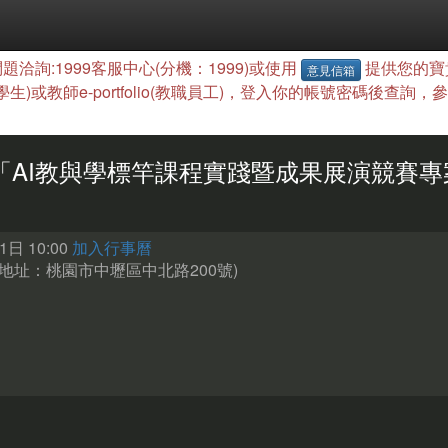
題洽詢:1999客服中心(分機：1999)或使用
提供您的寶
意見信箱
(學生)或教師e-portfolio(教職員工)，登入你的帳號密碼後
6年「AI教與學標竿課程實踐暨成果展演競賽
日 10:00
加入行事曆
(地址：桃園市中壢區中北路200號)