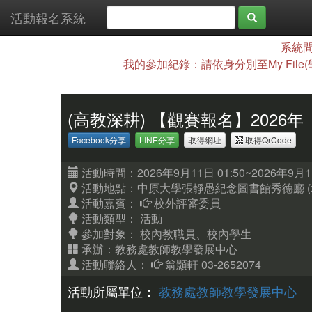
活動報名系統
系統問
我的參加紀錄：請依身分別至My File
(高教深耕) 【觀賽報名】202
Facebook分享
LINE分享
取得網址
取得QrCode
活動時間：2026年9月11日 01:50~2026年9月11
活動地點：中原大學張靜愚紀念圖書館秀德廳
活動嘉賓：
校外評審委員
活動類型： 活動
參加對象：
校內教職員、校內學生
承辦：教務處教師教學發展中心
活動聯絡人：
翁顥軒 03-2652074
活動所屬單位：
教務處教師教學發展中心