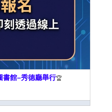
圖書館–秀德廳舉行
🏆