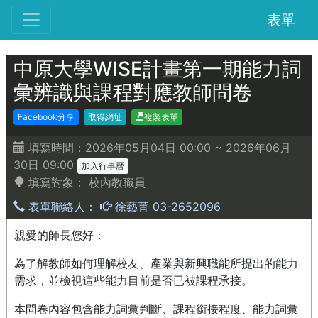
表單
中原大學WISE計畫第一期能力詞
彙辨識與課程對應教師問卷
Facebook分享
取得網址
複製表單
填寫時間：2026年05月04日 00:00 ~ 2026年06月
30日 09:00
加入行事曆
填寫對象：
校內教職員
表單聯絡人：
徐藝菁 03-2652096
親愛的師長您好：
為了解教師如何理解校友、產業與新興職能所提出的能力
需求，並檢視這些能力目前是否已被課程承接。
本問卷內容包含能力詞彙判斷、課程銜接程度、能力詞彙