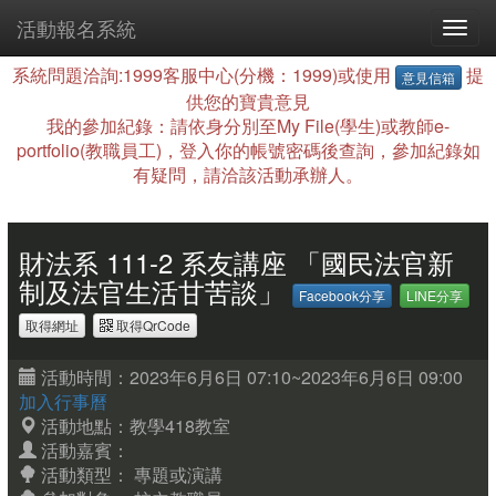
活動報名系統
系統問題洽詢:1999客服中心(分機：1999)或使用
提
意見信箱
供您的寶貴意見
我的參加紀錄：請依身分別至My File(學生)或教師e-
portfolio(教職員工)，登入你的帳號密碼後查詢，參加紀錄如
有疑問，請洽該活動承辦人。
財法系 111-2 系友講座 「國民法官新
制及法官生活甘苦談」
Facebook分享
LINE分享
取得網址
取得QrCode
活動時間：2023年6月6日 07:10~2023年6月6日 09:00
加入行事曆
活動地點：教學418教室
活動嘉賓：
活動類型： 專題或演講