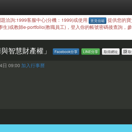
題洽詢:1999客服中心(分機：1999)或使用
提供您的寶
意見信箱
(學生)或教師e-portfolio(教職員工)，登入你的帳號密碼後
藝術與智慧財產權」
Facebook分享
LINE分享
取得網址
取
日 09:00
加入行事曆