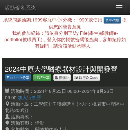
活動報名系統
系統問題洽詢:1999客服中心(分機：1999)或使用
提
意見信箱
供您的寶貴意見
我的參加紀錄：請依身分別至My File(學生)或教師e-
portfolio(教職員工)，登入你的帳號密碼後查詢，參加紀錄如
有疑問，請洽該活動承辦人。
2024中原大學醫療器材設計與開發營
Facebook分享
LINE分享
取得網址
取得QrCode
活動時間：2024年8月23日 00:00~2024年8月26日
09:00
加入行事曆
活動地點：工學館117 聯榮講堂
(地址：桃園市中壢區中
北路200號)
活動嘉賓：
活動類型： 活動
參加對象：
開放校內外人士