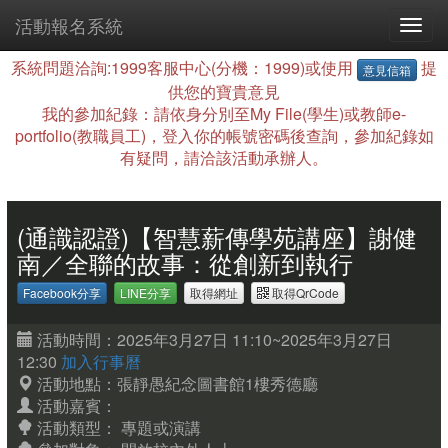
活動報名系統
系統問題洽詢:1999客服中心(分機：1999)或使用
提
意見信箱
供您的寶貴意見
我的參加紀錄：請依身分別至My File(學生)或教師e-
portfolio(教職員工)，登入你的帳號密碼後查詢，參加紀錄如
有疑問，請洽該活動承辦人。
(通識認證)【智慧薪傳學苑講座】謝健
南／全聯的故事：從創新到執行
Facebook分享
LINE分享
取得網址
取得QrCode
活動時間：2025年3月27日 11:10~2025年3月27日
12:30
加入行事曆
活動地點：張靜愚紀念圖書館1樓秀德廳
活動嘉賓：
活動類型： 專題或演講