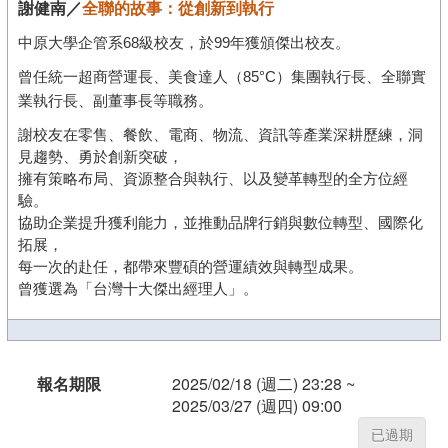
謝健南／
全聯的故事：從創新到執行
中原大學企管系68級校友，於99年獲頒
傑出
校友。
曾任統一超商營運長、美食達人（85°C）集團執行長、全聯實
業執行長、副董事長等職務。
謝校友在零售、餐飲、電商、物流、資訊等產業深耕歷練，洞
見趨勢、勇於創新突破，
擁有策略布局、資源整合與執行、以及變革轉型的全方位經
驗。
協助企業提升獲利能力，並推動品牌行銷與數位轉型、國際化
拓展，
每一次的赴任，都帶來豐碩的營運績效與轉型成果。
曾獲選為「台灣十大傑出經理人」。
報名期限
2025/02/18 (週二) 23:28 ~
2025/03/27 (週四) 09:00
已過期