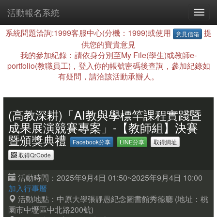
活動報名系統
系統問題洽詢:1999客服中心(分機：1999)或使用
提
意見信箱
供您的寶貴意見
我的參加紀錄：請依身分別至My File(學生)或教師e-
portfolio(教職員工)，登入你的帳號密碼後查詢，參加紀錄如
有疑問，請洽該活動承辦人。
(高教深耕)「AI教與學標竿課程實踐暨
成果展演競賽專案」-【教師組】決賽
暨頒獎典禮
Facebook分享
LINE分享
取得網址
取得QrCode
活動時間：2025年9月4日 01:50~2025年9月4日 10:00
加入行事曆
活動地點：中原大學張靜愚紀念圖書館秀德廳
(地址：桃
園市中壢區中北路200號)