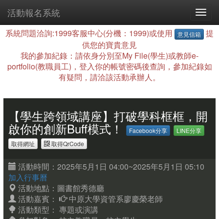
活動報名系統
系統問題洽詢:1999客服中心(分機：1999)或使用
提
意見信箱
供您的寶貴意見
我的參加紀錄：請依身分別至My File(學生)或教師e-
portfolio(教職員工)，登入你的帳號密碼後查詢，參加紀錄如
有疑問，請洽該活動承辦人。
【學生跨領域講座】打破學科框框，開
啟你的創新Buff模式！
Facebook分享
LINE分享
取得網址
取得QrCode
活動時間：2025年5月1日 04:00~2025年5月1日 05:10
加入行事曆
活動地點：圖書館秀德廳
活動嘉賓：
中原大學資管系廖慶榮老師
活動類型： 專題或演講