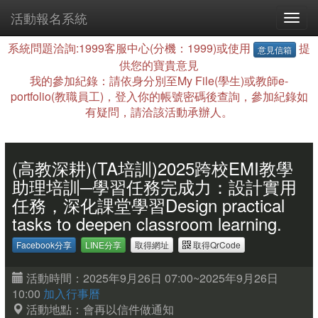
活動報名系統
系統問題洽詢:1999客服中心(分機：1999)或使用
提
意見信箱
供您的寶貴意見
我的參加紀錄：請依身分別至My File(學生)或教師e-
portfolio(教職員工)，登入你的帳號密碼後查詢，參加紀錄如
有疑問，請洽該活動承辦人。
(高教深耕)(TA培訓)2025跨校EMI教學
助理培訓─學習任務完成力：設計實用
任務，深化課堂學習Design practical
tasks to deepen classroom learning.
Facebook分享
LINE分享
取得網址
取得QrCode
活動時間：2025年9月26日 07:00~2025年9月26日
10:00
加入行事曆
活動地點：會再以信件做通知