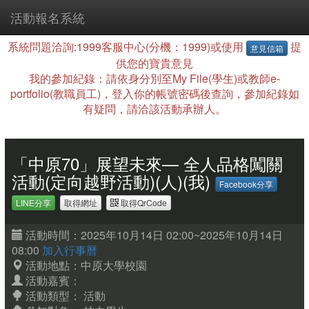
活動報名系統
系統問題洽詢:1999客服中心(分機：1999)或使用
提
意見信箱
供您的寶貴意見
我的參加紀錄：請依身分別至My File(學生)或教師e-
portfolio(教職員工)，登入你的帳號密碼後查詢，參加紀錄如
有疑問，請洽該活動承辦人。
「中原70」展望未來— 全人品格闖關
活動(定向越野活動)(人)(我)
Facebook分享
LINE分享
取得網址
取得QrCode
活動時間：2025年10月14日 02:00~2025年10月14日
08:00
加入行事曆
活動地點：中原大學校園
活動嘉賓：
活動類型： 活動