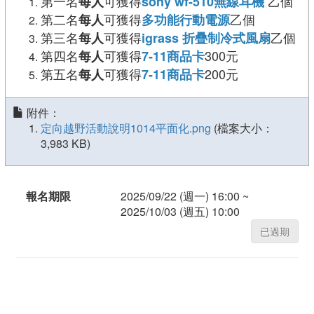
第一名
可獲得
乙個
每人
sony wf-510無線耳機
第二名
可獲得
乙個
每人
多功能行動電源
第三名
可獲得
乙個
每人
igrass 折疊制冷式風扇
第四名
可獲得
300元
每人
7-11商品卡
第五名
可獲得
200元
每人
7-11商品卡
附件：
定向越野活動說明1014平面化.png
(檔案大小：
3,983 KB)
報名期限
2025/09/22 (週一) 16:00 ~
2025/10/03 (週五) 10:00
已過期