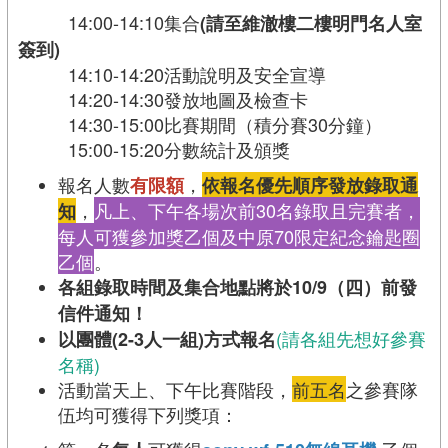
14:00-14:10集合
(請至維澈樓二樓明門名人室
簽到)
14:10-14:20活動說明及安全宣導
14:20-14:30發放地圖及檢查卡
14:30-15:00比賽期間（積分賽30分鐘）
15:00-15:20分數統計及頒獎
報名人數
，
有限額
依報名優先順序發放錄取通
，
凡上、下午各場次前30名錄取且完賽者，
知
每人可獲參加獎乙個及中原70限定紀念鑰匙圈
乙個
。
各組錄取時間及集合地點將於10/9（四）前發
信件通知！
(請各組先想好參賽
以團體(2-3人一組)方式報名
名稱)
活動當天上、下午比賽階段，
前五名
之參賽隊
伍均可獲得下列獎項：