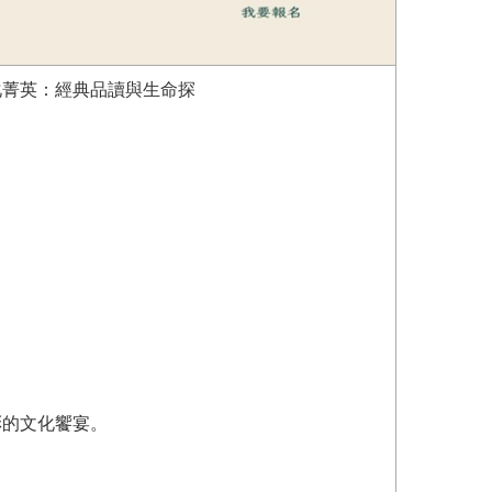
化菁英：經典品讀與生命探
彩的文化饗宴。