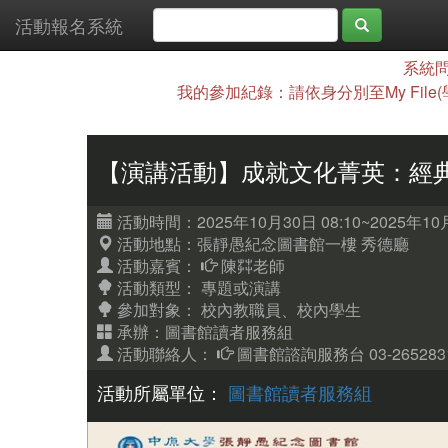
活動報名系統
系統問
我的參加紀錄：請依身分別至My File
【演講活動】成就文化菁英：經
活動時間：2025年10月30日 08:10~2025年10月
活動地點：張靜愚紀念圖書館一樓 秀德廳
活動嘉賓：
陳茻老師
活動類型： 專題或演講
參加對象：
校內教職員、校內學生
承辦：圖書館讀者服務組
活動聯絡人：
圖書館諮詢服務台 03-26528
活動所屬單位：
圖書館讀者服務組