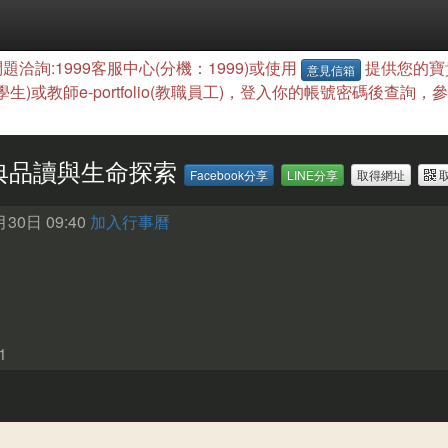
題洽詢:1999客服中心(分機：1999)或使用
提供您的寶
意見信箱
(學生)或教師e-portfolio(教職員工)，登入你的帳號密碼後
典品讀與生命探索
Facebook分享
LINE分享
取得網址
取
30日 09:40
加入行事曆
31