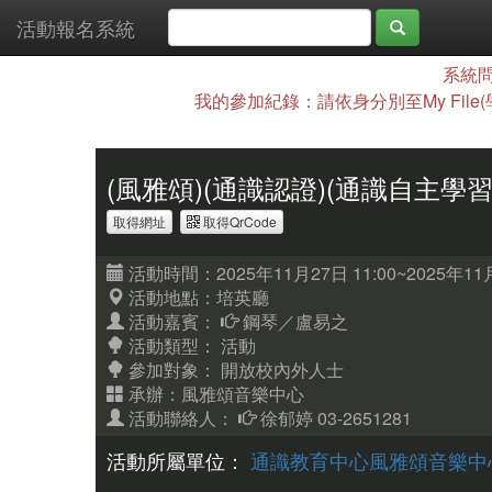
活動報名系統
系統問
我的參加紀錄：請依身分別至My File
(風雅頌)(通識認證)(通識自主學
取得網址
取得QrCode
活動時間：2025年11月27日 11:00~2025年11月
活動地點：培英廳
活動嘉賓：
鋼琴／盧易之
活動類型： 活動
參加對象：
開放校內外人士
承辦：風雅頌音樂中心
活動聯絡人：
徐郁婷 03-2651281
活動所屬單位：
通識教育中心風雅頌音樂中