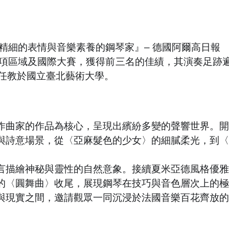
精細的表情與音樂素養的鋼琴家』– 德國阿爾高日報
3項區域及國際大賽，獲得前三名的佳績，其演奏足跡
前任教於國立臺北藝術大學。
作曲家的作品為核心，呈現出繽紛多變的聲響世界。開
與詩意場景，從〈亞麻髮色的少女〉的細膩柔光，到〈
言描繪神秘與靈性的自然意象。接續夏米亞德風格優雅
的〈圓舞曲〉收尾，展現鋼琴在技巧與音色層次上的極
與現實之間，邀請觀眾一同沉浸於法國音樂百花齊放的