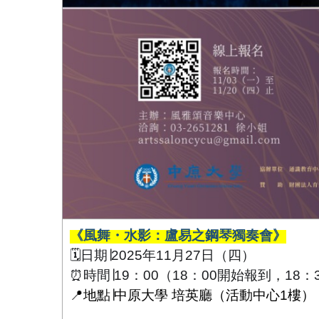
《風舞・水影：盧易之鋼琴獨奏會》
🗓
日期
∣
2025
年11月27日（四）
⏰
時間
∣
19
：00（18：00開始報到，18
📍
地點
∣
中原大學 培英廳（活動中心1樓）