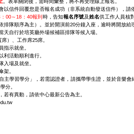
止
。表單關閉後，需時間彙整，將不再受理線上報名。
會以信件回覆您是否報名成功（非系統自動發送信件），請
8
：00～18：40
報到
時，告知
報名序號
及
姓名
供工作人員核
依排隊順序為主）。並於開演前20分鐘入座，逾時將開放給
當天自行於培英廳外場候補區排隊等候入場。
賓席）、工作席25席。
員指示就坐。
以利活動順利進行。
隊入場及就坐。
傘架。
自主學習學分」，若需認證者，請攜帶學生證，並於音樂會
習學分。
，若有異動，請依中心最新公告為主。
du.tw