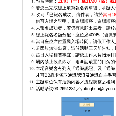
報名時間：
11/03
（一）至11/20（四）截
若您已完成線上填寫報名表單後，承辦人
收到「已報名成功」信件者，請於
當日
1
供可入場之證明，非進場順序，進場順序
未報名成功者，若仍有意願出席者，請於
線上報名名額分配：座位席400席（含貴
當日座位席位置與入場時間，請依工作人
若因故無法出席，請於活動三天前告知，
當日入場相關事宜，請依工作人員指示排
場內禁止飲食飲水、雨傘請放置門口旁的
本場音樂會有列入「通識認證」及「通識
才可BB靠卡領取通識認證及通識自主學
主辦單位保有活動內容／流程調整之權利
活動洽詢03-2651281／yutinghsu@cycu.e