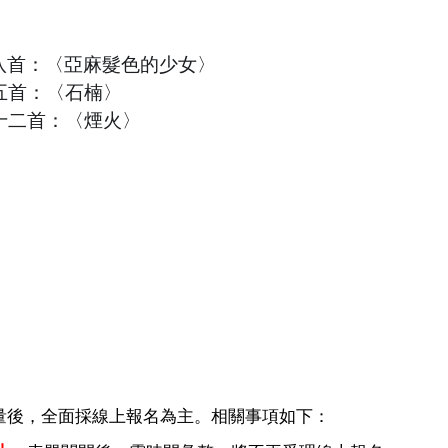
第八首：〈亞麻髮色的少女〉
第五首：〈石楠〉
第十二首：〈煙火〉
〉
量後，全面採線上報名為主。相關事項如下：