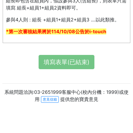
組長即包含在組員內，假設參與3人(含組長)，則表單只需
填寫 組長+組員1+組員2資料即可。
參與4人則 : 組長 +組員1+組員2+組員3 ....以此類推。
*第一次審核結果將於114/10/08公告於i-touch
填寫表單(已結束)
系統問題洽詢:03-2651999客服中心(校內分機：1999)或使
用
提供您的寶貴意見
意見信箱