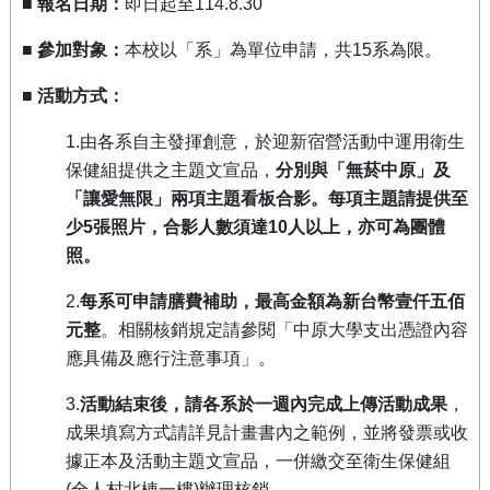
■
報名日期：
即日起至
114.8.30
■
參加對象：
本校以「系」為單位申請，共
15
系為限。
■
活動方式：
1.
由各系自主發揮創意，於迎新宿營活動中運用衛生
保健組提供之主題文宣品，
分別與「無菸中原」及
「讓愛無限」兩項主題看板合影。每項主題請提供至
少
5
張照片，合影人數須達
10
人以上，亦可為團體
照。
2.
每系可申請膳費補助，最高金額為新台幣壹仟五佰
元整
。相關核銷規定請參閱「中原大學支出憑證內容
應具備及應行注意事項」。
3.
活動結束後，請各系於一週內完成上傳活動成果
，
成果填寫方式請詳見計畫書內之範例，並將發票或收
據正本及活動主題文宣品，一併繳交至衛生保健組
(
全人村北棟一樓
)
辦理核銷。