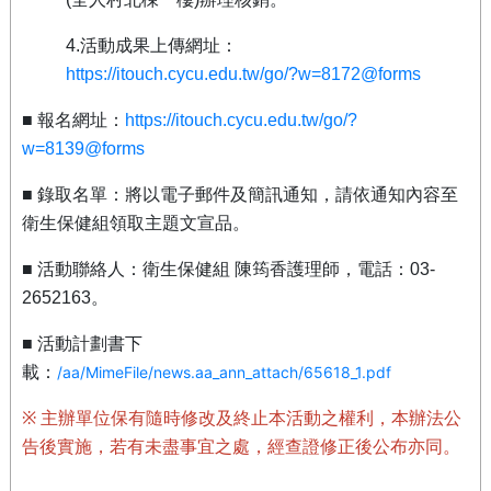
4.
活動成果上傳網址：
https://itouch.cycu.edu.tw/go/?w=8172@forms
■
報名網址：
https://itouch.cycu.edu.tw/go/?
w=8139@forms
■
錄取名單：將以電子郵件及簡訊通知，請依通知內容至
衛生保健組領取主題文宣品。
■
活動聯絡人：衛生保健組
陳筠香護理師，電話：
03-
2652163
。
■
活動計劃書下
載：
/aa/MimeFile/news.aa_ann_attach/65618_1.pdf
※
主辦單位保有隨時修改及終止本活動之權利，本辦法公
告後實施，若有未盡事宜之處，經查證修正後公布亦同。