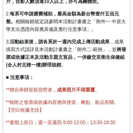
片，合影人數須達
10
人以上，亦可為團體照。
2.
每系可申請膳費補助，最高金額為新台幣壹仟五佰元
整。
相關核銷規定請參閱本活動計畫書之「附件一
中原大
學支出憑證內容應具備及應行注意事項」。
3.
活動結束後，請各系於一週內完成上傳活動成果
，成果
填寫方式請詳見本活動計畫書之「附件二
-
範例」，並
將發
票或收據正本及活動主題文宣品，一併繳交至衛生保健組
(
全人村北棟一樓
)
辦理核銷
。
■
注意事項：
**
聯合舉辦迎新宿營者，
成果照片不得重覆
。
**
檢附之發票或收據內容應與便當、餐點、飲品有關。
【空白收據尤佳】
**
暑期上班日：週一至週四
9:00-12:00
；
13:30-16:30