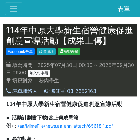
表單
114年中原大學新生宿營健康促進
創意宣導活動【成果上傳】
Facebook分享
取得網址
複製表單
填寫時間：2025年07月30日 00:00 ~ 2025年09月30
日 09:00
加入行事曆
填寫對象：
校內學生
表單聯絡人：
陳筠香 03-2652163
114
年中原大學新生宿營健康促進創意宣導活動
■
活動計劃書下載
(
含上傳成果範
例
)
：
/aa/MimeFile/news.aa_ann_attach/65618_1.pdf
■
參加對象：