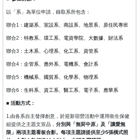
以「系」為單位申請，錄取系所包含：
聯合
1
：
建築系、室設系、商設系、地景系、原住民專班
聯合
2
：
特教系、環工系、電資學院、大數據、財法系
聯合
3
：
土木系、心理系、化工系、資管系
聯合
4
：
企管系、應外系、電機系、會計系
聯合
5
：
機械系、國貿系、化學系、物理系
聯合
6
：
生科系、資工系、醫工系、電子系、應華系
■
活動方式：
1.
由各系自主發揮創意，於迎新宿營活動中運用衛生保健
組提供之主題文宣品，
分別與「無菸中原」及「讓愛無
限」兩項主題看板合影。每項主題請提供至少
5
張橫式照