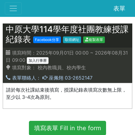
表單
中原大學114學年度社團教練授課
紀錄表
Facebook分享
取得網址
複製表單
填寫時間：2025年09月01日 00:00 ~ 2026年08月31
日 09:00
加入行事曆
填寫對象：
校內教職員、校內學生
表單聯絡人：
巫佩翎 03-2652147
請於每次社課結束後填寫，授課紀錄表填寫次數無上限，
至少以 3-4次為原則。
填寫表單 Fill in the form