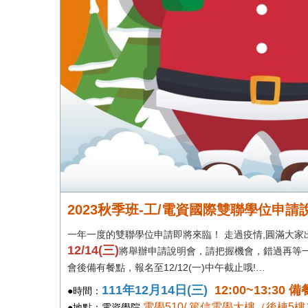
2023秋季班-工/電資國際雙聯學位申
一年一度的雙聯學位申請即將來臨！ 走過疫情,圓滿大家
12/14(三)
將舉辦申請說明會，請把握機會，錯過再等
會後備有餐點，報名至12/12(一)中午截止哦!…
111年12月14日(三)
12:00~13:30 備
●時間：
電學510/ 篤信電學大樓（後棟5樓
●地點：電資學院