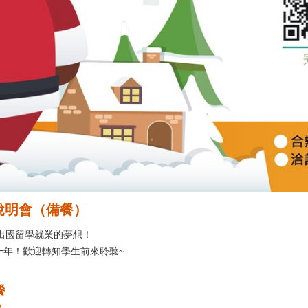
請說明會（備餐）
出國留學就業的夢想！
一年！歡迎轉知學生前來聆聽~
餐
）