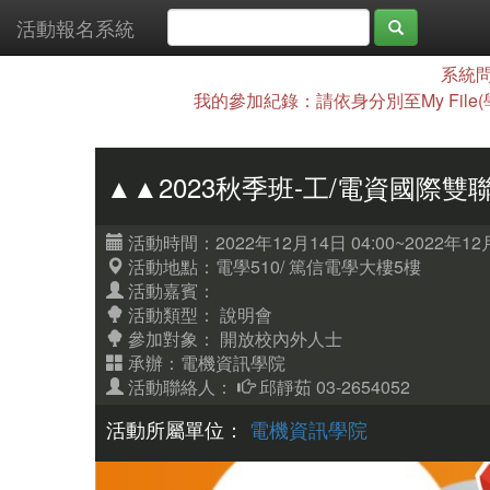
活動報名系統
系統問
我的參加紀錄：請依身分別至My File
▲▲2023秋季班-工/電資國際雙
活動時間：2022年12月14日 04:00~2022年12月
活動地點：電學510/ 篤信電學大樓5樓
活動嘉賓：
活動類型： 說明會
參加對象：
開放校內外人士
承辦：電機資訊學院
活動聯絡人：
邱靜茹 03-2654052
活動所屬單位：
電機資訊學院