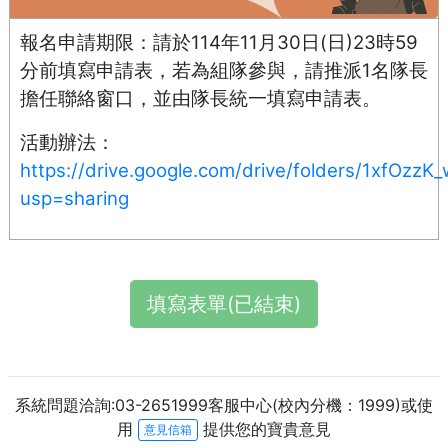
報名申請期限：請於114
年
11
月
30
日
(
日
)23
時
59
分前
填寫申請表，若為組隊參與，請推派
1名隊長
擔任聯絡窗口，並由隊長統一填寫申請表。
活動辦法：
https://drive.google.com/drive/folders/1xf
usp=sharing
填寫表單(已結束)
系統問題洽詢:03-2651999客服中心(校內分機：1999)或使
用
提供您的寶貴意見
意見信箱