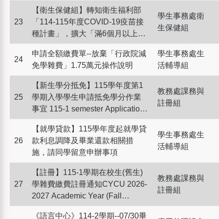
交!)
【衛生保健組】轉知衛生福利部
學生事務處衛
23
「114-115年度COVID-19疫苗接
生保健組
種計畫」，擴大「滿6個月以上尚
未接種之民眾」公費接種延長至
申請全額繳費單--放棄「行政院減
學生事務處生
本（115）年9月28日止，以提升
24
免學雜費」1.75萬元操作說明
活輔導組
民眾免疫保護力，降低感染後併
發重症及死亡風險。
【新生學分抵免】115學年度第1
教務處課務與
25
學期入學學生申請抵免學分作業
註冊組
事宜 115-1 semester Application
Procedure for Credit Transfer,
【就學貸款】115學年度起就學貸
please read the instructions.
學生事務處生
26
款利息調降及畢業還款相關措
活輔導組
施，請同學留意申辦事項
【註冊】115-1學期在校生(舊生)
教務處課務與
27
學雜費繳費註冊通知CYCU 2026-
註冊組
2027 Academic Year (Fall
Semester) Registration Note for
《語言中心》114-2學期--07/30畢