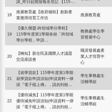
課_即日起開放報名登記 【115-1
the program for Calculus(I) &
推廣教育處【政府補助】創新產
General physics(I)】 On-line
18
推廣教育處
業應用培育工作坊
Registration
【優久聯盟-跨領域學分學程】
教務處學生學
19
115學年度第1學期各校「跨領域
習發展中心
學分學程」申請
【Interdisciplinary Course
職涯發展處產
Program for ELECT】Application
【轉知】新住民及國際人才議題
20
業人才培育中
for 115-1 semester
交流座談會
心
Interdisciplinary Course Program
【就學貸款】115學年度第1學期
學生事務處生
21
就學貸款申請須知(申請資料一律
活輔導組
採『電子檔上傳』，請勿到校繳
交！)
【優待減免】115學年度第1學期
學生事務處生
22
優待減免申請須知(申請資料一律
活輔導組
採『電子檔上傳』，請勿到校繳