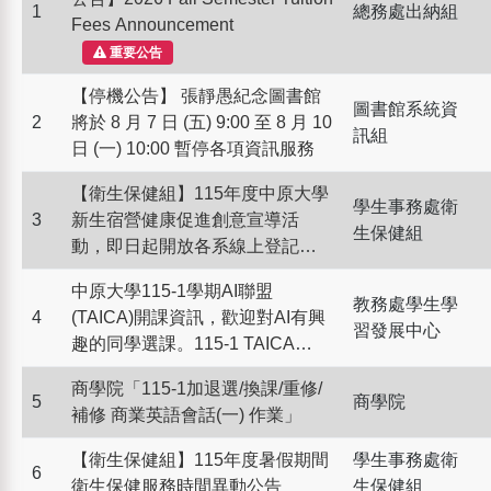
1
總務處出納組
Fees Announcement
重要公告
【停機公告】 張靜愚紀念圖書館
圖書館系統資
2
將於 8 月 7 日 (五) 9:00 至 8 月 10
訊組
日 (一) 10:00 暫停各項資訊服務
【衛生保健組】115年度中原大學
學生事務處衛
3
新生宿營健康促進創意宣導活
生保健組
動，即日起開放各系線上登記，
有機會可獲最高1500元補助金，
中原大學115-1學期AI聯盟
名額有限額滿為止。
教務處學生學
4
(TAICA)開課資訊，歡迎對AI有興
習發展中心
趣的同學選課。115-1 TAICA
Course Information
商學院「115-1加退選/換課/重修/
5
商學院
補修 商業英語會話(一) 作業」
【衛生保健組】115年度暑假期間
學生事務處衛
6
衛生保健服務時間異動公告
生保健組