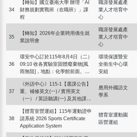
online form will register from
【轉知】國立臺南大學 辦理「AI
職涯發展處產
00:00 on August, 4th (Tue.) to
34
財務規劃實戰班（在職班）」課
業人才培育中
08:00 on September, 21st (Mon.)
程
心
職涯發展處產
【轉知】2026年企業聘用僑生就
35
業人才培育中
業說明會
心
環安中心訂於115年8月4日（二）
環境保護暨安
36
09:10 收各實驗室固體廢棄物[風
全衛生中心環
雨無阻]，地點：化學館前面。同
安組
日，收完實驗室廢棄物後到衛保
《外語中心》115-1【選課公告】
組收醫療廢棄物
應用外國語文
37
重、補修英文(一) / 實用英文
學系
（一） / 英語聽講(一) 及其他課程
選課資訊
【體育室營運組】115年運動證申
體育室運動園
38
請系統 2026 Sports Certificate
區營運組
Application System