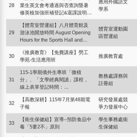
Current Students
應用外國語文
28
業生英文會考通過與否查詢暨暑
學系
修英檢加強班補登記&退課說明
(詳內說明)
【體育室營運組】八月體育館及
體育室運動園
29
游泳池開放時間 August Opening
區營運組
Hours for the Sports Hall and
Swimming Pool
《推廣教育》【免費講座】勞工
30
推廣教育處
學苑-生活應用班
115-1學期僑外生專班「微積
教務處課務與
31
分」、「文學經典閱讀」課程，
註冊組
線上表單登記時間：
115/8/4(二)0:00起至
【高教深耕】115年7月第48期電
研究發展處競
115/9/21(一)08:00止。 115-1
32
子報
爭力發展中心
semester the "Calculus" and "
Chinese Literature Classics "
【衛生保健組】宣導--預防食品中
學生事務處衛
33
courses for the Overseas
毒「5要2不」原則
生保健組
Chinese and foreign students, the