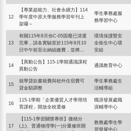
【專業超能力、社會永續力】114
學生事務處服
12
學年度中原大學服務學習年刊上
務學習中心
架囉～
有關115年8月份C-05固廢已清運
環境保護暨安
13
完畢，請各實驗室於115年8月10
全衛生中心環
日中午前至出納組繳費，並將委
安組
託服務申請表(正本)及收據(正本)
【異動公告】115-1學期通識課程
一併交給環安組楊小姐，以備查
14
通識教育中心
異動公告
驗
就學貸款書籍費與校外住宿費可
學生事務處生
15
貸金額調整
活輔導組
115-1學期「企業優質人才學用培
職涯發展處職
16
育課程」開放全校選修
涯輔導中心
【115-1學習關懷專班】微積分
教務處學生學
17
(上)、普通物理學(一)分重修班開
習發展中心