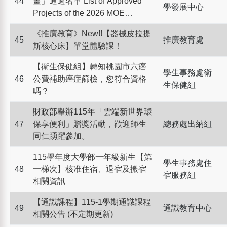
44
畫」通過名單 List of Approved
學發展中心
Projects of the 2026 MOE
Teaching Practice Research
《推廣教育》New!!【器械皮拉提
Program
45
推廣教育處
斯核心床】單堂體驗課！
【衛生保健組】轉知桃園市六癌
學生事務處衛
46
公費補助癌症篩檢，您符合資格
生保健組
嗎？
財政部舉辦115年「雲端新世界環
47
保享便利」贈獎活動，歡迎師生
總務處出納組
同仁踴躍參加。
115學年度大學部一年級新生【第
學生事務處住
48
一梯次】核准住宿、退宿及搬宿
宿服務組
相關資訊
【通識課程】115-1學期通識課程
49
通識教育中心
相關公告 (不定期更新)