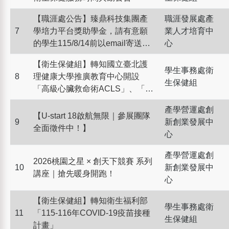
【職涯處公告】臻鼎科技集團產
職涯發展處產
7
學培力平台獎助學金，請有意願
業人才培育中
的學生115/8/14前以email寄送申
心
請資料給職涯處彙整！
【衛生保健組】轉知國立臺北護
學生事務處衛
8
理健康大學推廣教育中心開設
生保健組
「高級心臟救命術ACLS」、「高
級心臟救命術ACLS再認證」、
產學營運處創
「急診創傷訓練ETTC」等課程資
【U-start 18啟航無限｜參展團隊
9
新創業發展中
訊。
全面徵件中！】
心
產學營運處創
2026桃園之星 × 創天下競賽 系列
10
新創業發展中
講座｜搶先暖身開跑！
心
【衛生保健組】轉知衛生福利部
學生事務處衛
11
「115-116年COVID-19疫苗接種
生保健組
計畫」