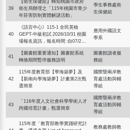
【衛生保健組】轉知桃園市政府
學生事務處衛
39
衛生局辦理之「115年桃園市青少
生保健組
年菸害防制實體解謎活動」
《語言中心》115-1 全民英檢
應用外國語文
40
GEPT-中級初試 2026/10/31 校園
學系
場報名資訊，報名時間 :自07/22
至09/02(專案密碼：20261004)
【圖書館重要通知】圖書館系統
圖書館讀者服
41
轉換期間暫停服務說明
務組
115年度教育部【學海築夢】及
國際暨兩岸教
42
【新南向學海築夢】計畫第2次甄
育處活動與輔
選簡章
導組
國際暨兩岸教
「116年度人文社會科學學術人才
43
育處活動與輔
跨國培育計畫」甄選簡章
導組
115年度「教育部教學實踐研究計
教務處教師教