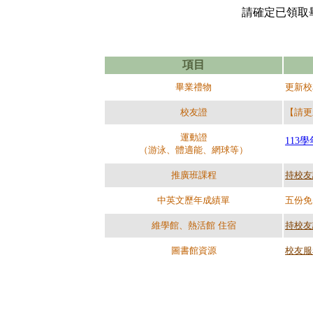
請確定已領取
項目
畢業禮物
更新校
校友證
【請更
運動證
113
（游泳、體適能、網球等）
推廣班課程
持校友
中英文歷年成績單
五份免
維學館、熱活館 住宿
持校友
圖書館資源
校友服