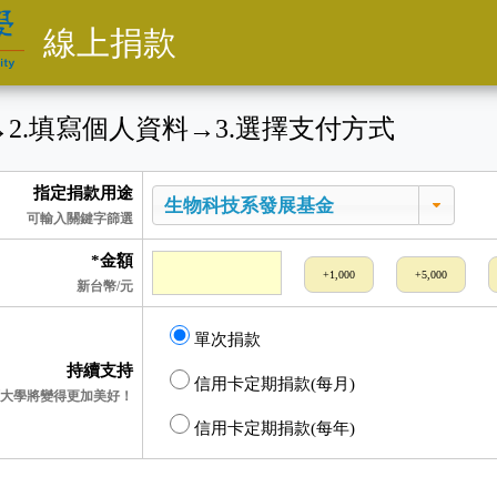
線上捐款
→
2
.填寫個人資料
→
3
.選擇支付方式
指定捐款用途
可輸入關鍵字篩選
*金額
+1,000
+5,000
新台幣/元
單次捐款
持續支持
信用卡定期捐款(每月)
大學將變得更加美好！
信用卡定期捐款(每年)