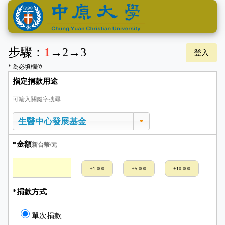
步驟：
1
→
2
→
3
登入
* 為必填欄位
指定捐款用途
可輸入關鍵字搜尋
*金額
新台幣/元
+1,000
+5,000
+10,000
*捐款方式
單次捐款