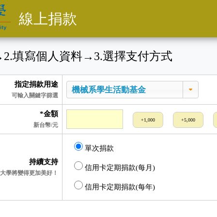
線上捐款
→
2
.填寫個人資料
→
3
.選擇支付方式
指定捐款用途
可輸入關鍵字篩選
*金額
+1,000
+5,000
新台幣/元
單次捐款
持續支持
信用卡定期捐款(每月)
大學將變得更加美好！
信用卡定期捐款(每年)