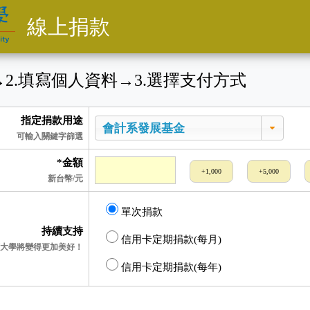
線上捐款
→
2
.填寫個人資料
→
3
.選擇支付方式
指定捐款用途
可輸入關鍵字篩選
*金額
+1,000
+5,000
新台幣/元
單次捐款
持續支持
信用卡定期捐款(每月)
大學將變得更加美好！
信用卡定期捐款(每年)