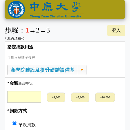
步驟：
1
→
2
→
3
登入
* 為必填欄位
指定捐款用途
可輸入關鍵字搜尋
*金額
新台幣/元
+1,000
+5,000
+10,000
*捐款方式
單次捐款