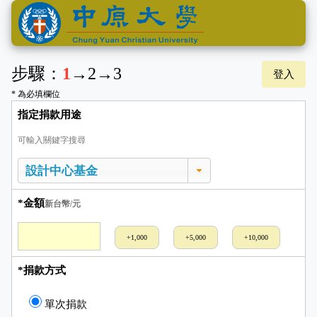
步驟：
1
→
2
→
3
登入
* 為必填欄位
指定捐款用途
可輸入關鍵字搜尋
*金額
新台幣/元
+1,000
+5,000
+10,000
*捐款方式
單次捐款