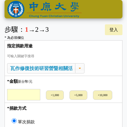
步驟：
1
→
2
→
3
登入
* 為必填欄位
指定捐款用途
可輸入關鍵字搜尋
*金額
新台幣/元
+1,000
+5,000
+10,000
*捐款方式
單次捐款