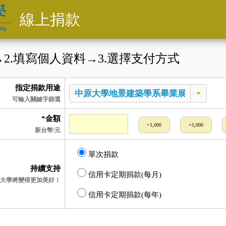
線上捐款
→
2
.填寫個人資料
→
3
.選擇支付方式
指定捐款用途
可輸入關鍵字篩選
*金額
+1,000
+5,000
新台幣/元
單次捐款
持續支持
信用卡定期捐款(每月)
大學將變得更加美好！
信用卡定期捐款(每年)