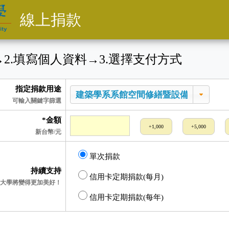
線上捐款
→
2
.填寫個人資料
→
3
.選擇支付方式
指定捐款用途
可輸入關鍵字篩選
*金額
+1,000
+5,000
新台幣/元
單次捐款
持續支持
信用卡定期捐款(每月)
大學將變得更加美好！
信用卡定期捐款(每年)