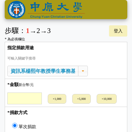
步驟：
1
→
2
→
3
登入
* 為必填欄位
指定捐款用途
可輸入關鍵字搜尋
*金額
新台幣/元
+1,000
+5,000
+10,000
*捐款方式
單次捐款