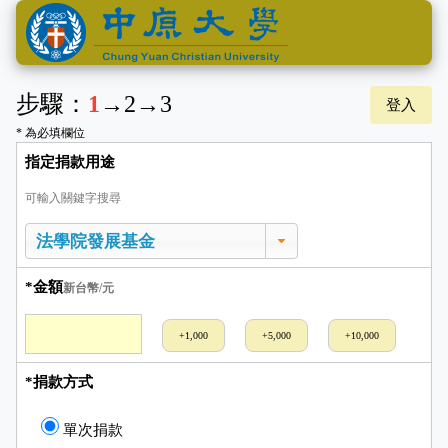
步驟：
1
→
2
→
3
登入
* 為必填欄位
指定捐款用途
可輸入關鍵字搜尋
*金額
新台幣/元
+1,000
+5,000
+10,000
*捐款方式
單次捐款